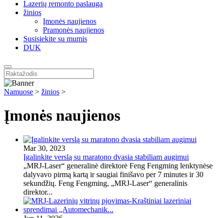
Lazerių remonto paslauga
žinios
Įmonės naujienos
Pramonės naujienos
Susisiekite su mumis
DUK
Namuose
>
žinios
>
Įmonės naujienos
Mar 30, 2023
Įgalinkite verslą su maratono dvasia stabiliam augimui
„MRJ-Laser“ generalinė direktorė Feng Fengming lenktynėse
dalyvavo pirmą kartą ir saugiai finišavo per 7 minutes ir 30
sekundžių. Feng Fengming, „MRJ-Laser“ generalinis
direktor...