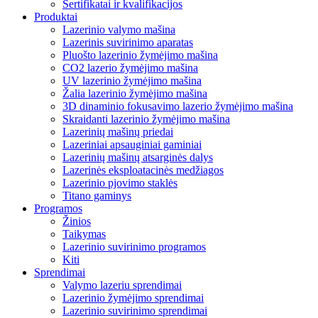
Sertifikatai ir kvalifikacijos
Produktai
Lazerinio valymo mašina
Lazerinis suvirinimo aparatas
Pluošto lazerinio žymėjimo mašina
CO2 lazerio žymėjimo mašina
UV lazerinio žymėjimo mašina
Žalia lazerinio žymėjimo mašina
3D dinaminio fokusavimo lazerio žymėjimo mašina
Skraidanti lazerinio žymėjimo mašina
Lazerinių mašinų priedai
Lazeriniai apsauginiai gaminiai
Lazerinių mašinų atsarginės dalys
Lazerinės eksploatacinės medžiagos
Lazerinio pjovimo staklės
Titano gaminys
Programos
Žinios
Taikymas
Lazerinio suvirinimo programos
Kiti
Sprendimai
Valymo lazeriu sprendimai
Lazerinio žymėjimo sprendimai
Lazerinio suvirinimo sprendimai