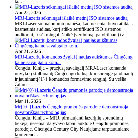
ta...
Apr 22, 2026
MRJ-Lazeris sėkmingai išlaikė metinį ISO sistemos auditą
MRJ-Laser su malonumu praneša, kad neseniai buvo atliktas
kasmetinis auditas, kurį atliko sertifikuoti ISO sistemos
auditoriai, ir sėkmingai išlaikė įvertinimą, patvirtinantį tv...
Apr 21, 2026
MRJ-Lazerių komandos žygiai į naujas aukštumas Čingčeng
kalne savaitgalio kom...
Čengdu, Kinija – praėjusį savaitgalį MRJ-Laser komanda
nuvyko į stulbinantį Čingčengo kalną, kur surengė jaudinantį
ir jauninantį{1}} komandos formavimo renginį. Su vešlia
žalum...
Mar 11, 2026
Mrj{0}}Lazeris Čengdu pramonės parodoje demonstruoja
novatoriškas technologijas
Čengdu, Kinija – MRJ, pirmaujanti lazerinių sprendimų
tiekėja, neseniai dalyvavo labai lauktoje Čengdu pramonės
parodoje. Chengdu Century City Naujajame tarptautiniame
konferenc...