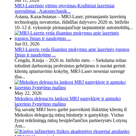
Jun 11, 2026
MRJ-Lazerinių vitrinų pjovimas-Kraštiniai lazeriniai
sprendimai „Automechanik...
Astana, Kazachstanas – MRJ-Laser, pirmaujantis lazerinių
technologijų novatorius, išdidžiai dalyvavo 2026 m. birželio
10–12 d. vykusioje pirmaujančioje tarptautinėje automobilių...
Jun 03, 2026
MRJ-Lazeris veda išsamius mokymus apie lazerinės įrangos
žinias ir naudojimo ...
Čengdu, Kinija – 2026 m. birželio mėn. – Siekdama toliau
tobulinti darbuotojų profesinius gebėjimus ir nuolat gerinti
klientų aptarnavimo kokybę, MRJ-Laser neseniai surengė
išsa...
May 22, 2026
Meksikos delegacija lankosi MRJ gamykloje ir apmoko
lazerinio žymėjimo mašinų
Šią savaitę MRJ buvo garbė pasveikinti išskirtinę klientų iš
Meksikos delegaciją mūsų būstinėje ir gamykloje. Vizitas
žymi reikšmingą mūsų besiplečiančios partnerystės Lotynų
Am...