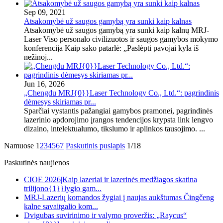
Sep 09, 2021
Atsakomybė už saugos gamybą yra sunki kaip kalnas
Atsakomybė už saugos gamybą yra sunki kaip kalnų MRJ-
Laser Viso personalo civilizuotos ir saugos gamybos mokymo
konferencija Kaip sako patarlė: „Paslėpti pavojai kyla iš
nežinoj...
Jun 16, 2026
„Chengdu MRJ{0}}Laser Technology Co., Ltd.“: pagrindinis
dėmesys skiriamas pr...
Sparčiai vystantis pažangiai gamybos pramonei, pagrindinės
lazerinio apdorojimo įrangos tendencijos krypsta link lengvo
dizaino, intelektualumo, tikslumo ir aplinkos tausojimo. ...
Namuose
1
2
3
4
5
6
7
Paskutinis puslapis
1/18
Paskutinės naujienos
CIOE 2026|Kaip lazeriai ir lazerinės medžiagos skatina
trilijono{1}}lygio gam...
MRJ-Lazerių komandos žygiai į naujas aukštumas Čingčeng
kalne savaitgalio kom...
Dvigubas suvirinimo ir valymo proveržis: „Raycus“