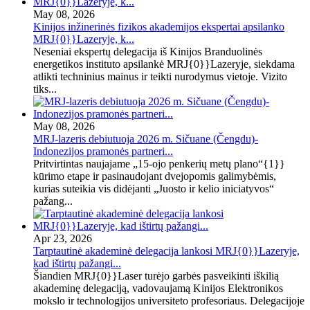
May 08, 2026
Kinijos inžinerinės fizikos akademijos ekspertai apsilanko
MRJ{0}}Lazeryje, k...
Neseniai ekspertų delegacija iš Kinijos Branduolinės
energetikos instituto apsilankė MRJ{0}}Lazeryje, siekdama
atlikti techninius mainus ir teikti nurodymus vietoje. Vizito
tiks...
May 08, 2026
MRJ-lazeris debiutuoja 2026 m. Sičuane (Čengdu)-
Indonezijos pramonės partneri...
Pritvirtintas naujajame „15-ojo penkerių metų plano“{1}}
kūrimo etape ir pasinaudojant dvejopomis galimybėmis,
kurias suteikia vis didėjanti „Juosto ir kelio iniciatyvos“
pažang...
Apr 23, 2026
Tarptautinė akademinė delegacija lankosi MRJ{0}}Lazeryje,
kad ištirtų pažangi...
Šiandien MRJ{0}}Laser turėjo garbės pasveikinti iškilią
akademinę delegaciją, vadovaujamą Kinijos Elektronikos
mokslo ir technologijos universiteto profesoriaus. Delegacijoje