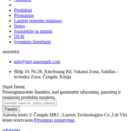
Produktai
Programos
Lazerių remonto paslauga
žinios
Susisiekite su mumis
DUK
Svetainės žemėlapis
susisiekti
info@mrj-lasermark.com
Bldg 10, Nr.28, Xinchuang Rd, Vakarai Zona, Aukštas -
technika Zona, Čengdu, Kinija
Siųsti žinutę
Prisiregistruokite šiandien, kad gautumėte užuominų, patarimų ir
naujausių produktų naujienų.
Pateikti
Autorių teisės © Čengdu MRJ - Lazeris Technologijos Co.,Ltd Visi
teisės rezervuota.
Privatumo nustatymas
whatsapp