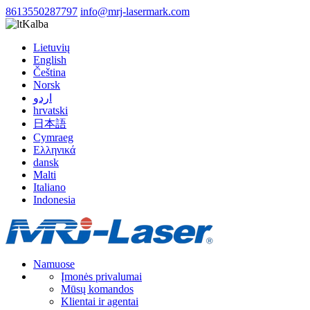
8613550287797
info@mrj-lasermark.com
Kalba
Lietuvių
English
Čeština
Norsk
اردو
hrvatski
日本語
Cymraeg
Ελληνικά
dansk
Malti
Italiano
Indonesia
Namuose
Įmonės privalumai
Mūsų komandos
Klientai ir agentai